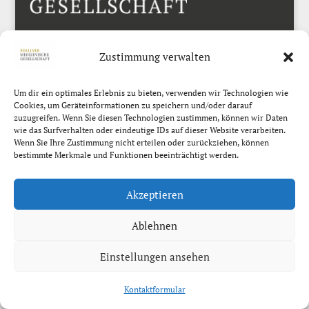
Zustimmung verwalten
Um dir ein optimales Erlebnis zu bieten, verwenden wir Technologien wie
Cookies, um Geräteinformationen zu speichern und/oder darauf
Langenbeck-Virchow-Haus
zuzugreifen. Wenn Sie diesen Technologien zustimmen, können wir Daten
Luisenstraße 58/59
wie das Surfverhalten oder eindeutige IDs auf dieser Website verarbeiten.
Wenn Sie Ihre Zustimmung nicht erteilen oder zurückziehen, können
10117 Berlin
bestimmte Merkmale und Funktionen beeinträchtigt werden.
Telefon 030-24 08 5000
Akzeptieren
Fax 030-24 08 8391
E-Mail BerlMedGes@mail.de
Ablehnen
Einstellungen ansehen
Kontaktformular